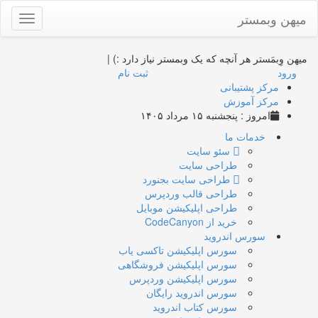
میهن وبمستر
Toggle
gation
میهن وِبمَستر
هر آنچه که یک وبمستر نیاز دارد :)
|
ورود
ثبت نام
مرکز پشتیبانی
مرکز آموزش
امروز : پنجشنبه ۱۵ مرداد ۱۴۰۵
خدمات ما
سئو سایت
طراحی سایت
طراحی سایت بجنورد
طراحی قالب وردپرس
طراحی اپلیکیشن موبایل
خرید از CodeCanyon
سورس اندروید
سورس اپلیکیشن تاکسی یاب
سورس اپلیکیشن فروشگاهی
سورس اپلیکیشن وردپرس
سورس اندروید رایگان
سورس کتاب اندروید