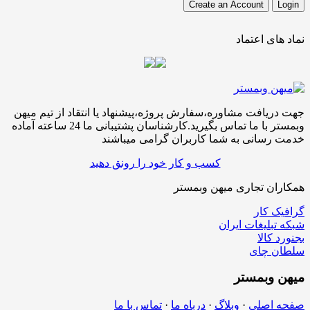
نماد های اعتماد
جهت دریافت مشاوره،سفارش پروژه،پیشنهاد یا انتقاد از تیم میهن
وبمستر با ما تماس بگیرید.کارشناسان پشتیبانی ما 24 ساعته آماده
خدمت رسانی به شما کاربران گرامی میباشند
کسب و کار خود را رونق دهید
همکاران تجاری میهن وبمستر
گرافیک کار
شبکه تبلیغات ایران
بجنورد کالا
سلطان چای
میهن
وبمستر
صفحه اصلی
·
وبلاگ
·
درباه ما
·
تماس با ما