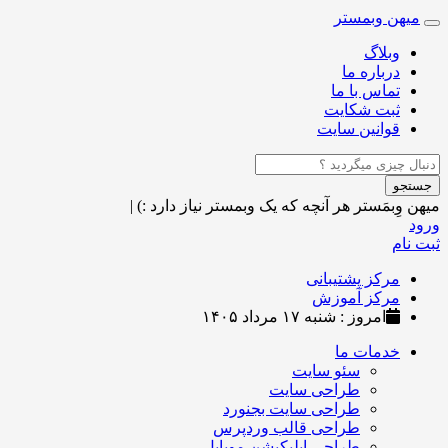
میهن وبمستر
Toggle
navigation
وبلاگ
درباره ما
تماس با ما
ثبت شکایت
قوانین سایت
جستجو
میهن وِبمَستر
هر آنچه که یک وبمستر نیاز دارد :)
|
ورود
ثبت نام
مرکز پشتیبانی
مرکز آموزش
امروز : شنبه ۱۷ مرداد ۱۴۰۵
خدمات ما
سئو سایت
طراحی سایت
طراحی سایت بجنورد
طراحی قالب وردپرس
طراحی اپلیکیشن موبایل