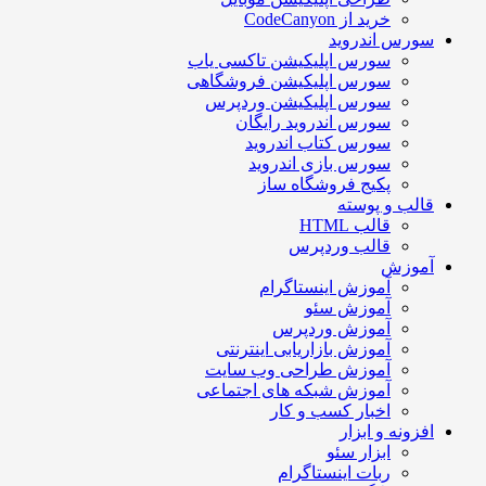
خرید از CodeCanyon
سورس اندروید
سورس اپلیکیشن تاکسی یاب
سورس اپلیکیشن فروشگاهی
سورس اپلیکیشن وردپرس
سورس اندروید رایگان
سورس کتاب اندروید
سورس بازی اندروید
پکیج فروشگاه ساز
قالب و پوسته
قالب HTML
قالب وردپرس
آموزش
آموزش اینستاگرام
آموزش سئو
آموزش وردپرس
آموزش بازاریابی اینترنتی
آموزش طراحی وب سایت
آموزش شبکه های اجتماعی
اخبار کسب و کار
افزونه و ابزار
ابزار سئو
ربات اینستاگرام