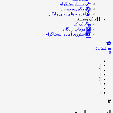
ربات اینستاگرام
پلاگین وردپرس
افزونه های پولی رایگان
بانک وبمستر
بانک کد
موکاپ رایگان
استوری آماده اینستاگرام
سبد خرید
0