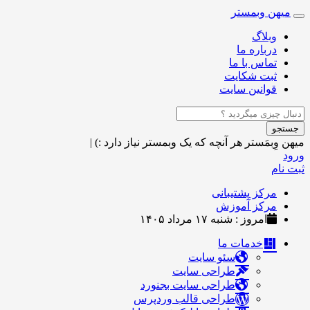
میهن وبمستر
Toggle
navigation
وبلاگ
درباره ما
تماس با ما
ثبت شکایت
قوانین سایت
جستجو
میهن وِبمَستر
هر آنچه که یک وبمستر نیاز دارد :)
|
ورود
ثبت نام
مرکز پشتیبانی
مرکز آموزش
امروز : شنبه ۱۷ مرداد ۱۴۰۵
خدمات ما
سئو سایت
طراحی سایت
طراحی سایت بجنورد
طراحی قالب وردپرس