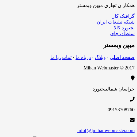
همکاران تجاری میهن وبمستر
گرافیک کار
شبکه تبلیغات ایران
بجنورد کالا
سلطان چای
میهن
وبمستر
صفحه اصلی
·
وبلاگ
·
درباه ما
·
تماس با ما
Mihan Webmaster © 2017
خراسان شمالی
بجنورد
09153708760
info[@]mihanwebmaster.com