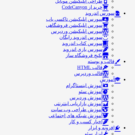
طراحی اپلیکیشن موبایل
خرید از CodeCanyon
سورس اندروید
سورس اپلیکیشن تاکسی یاب
سورس اپلیکیشن فروشگاهی
سورس اپلیکیشن وردپرس
سورس اندروید رایگان
سورس کتاب اندروید
سورس بازی اندروید
پکیج فروشگاه ساز
قالب و پوسته
قالب HTML
قالب وردپرس
آموزش
آموزش اینستاگرام
آموزش سئو
آموزش وردپرس
آموزش بازاریابی اینترنتی
آموزش طراحی وب سایت
آموزش شبکه های اجتماعی
اخبار کسب و کار
افزونه و ابزار
ابزار سئو