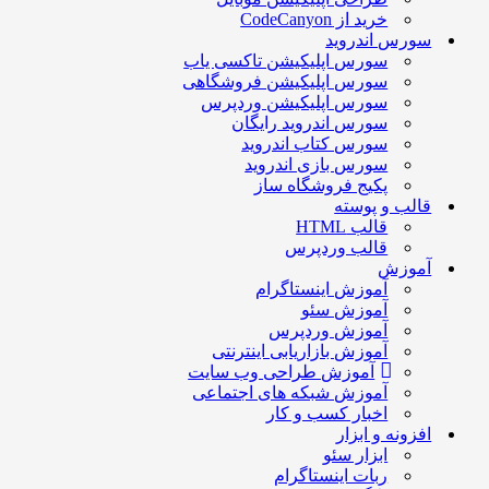
خرید از CodeCanyon
سورس اندروید
سورس اپلیکیشن تاکسی یاب
سورس اپلیکیشن فروشگاهی
سورس اپلیکیشن وردپرس
سورس اندروید رایگان
سورس کتاب اندروید
سورس بازی اندروید
پکیج فروشگاه ساز
قالب و پوسته
قالب HTML
قالب وردپرس
آموزش
آموزش اینستاگرام
آموزش سئو
آموزش وردپرس
آموزش بازاریابی اینترنتی
آموزش طراحی وب سایت
آموزش شبکه های اجتماعی
اخبار کسب و کار
افزونه و ابزار
ابزار سئو
ربات اینستاگرام