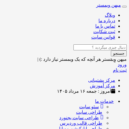
میهن وبمستر
Toggle
navigation
وبلاگ
درباره ما
تماس با ما
ثبت شکایت
قوانین سایت
جستجو
میهن وِبمَستر
هر آنچه که یک وبمستر نیاز دارد :)
|
ورود
ثبت نام
مرکز پشتیبانی
مرکز آموزش
امروز : جمعه ۱۶ مرداد ۱۴۰۵
خدمات ما
سئو سایت
طراحی سایت
طراحی سایت بجنورد
طراحی قالب وردپرس
طراحی اپلیکیشن موبایل