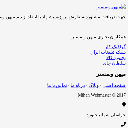
جهت دریافت مشاوره،سفارش پروژه،پیشنهاد یا انتقاد از تیم میهن وبمستر با ما تماس بگیرید.کارشناسان 
همکاران تجاری میهن وبمستر
گرافیک کار
شبکه تبلیغات ایران
بجنورد کالا
سلطان چای
میهن
وبمستر
صفحه اصلی
·
وبلاگ
·
درباه ما
·
تماس با ما
Mihan Webmaster © 2017
خراسان شمالی
بجنورد