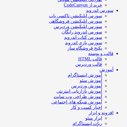
خرید از CodeCanyon
سورس اندروید
سورس اپلیکیشن تاکسی یاب
سورس اپلیکیشن فروشگاهی
سورس اپلیکیشن وردپرس
سورس اندروید رایگان
سورس کتاب اندروید
سورس بازی اندروید
پکیج فروشگاه ساز
قالب و پوسته
قالب HTML
قالب وردپرس
آموزش
آموزش اینستاگرام
آموزش سئو
آموزش وردپرس
آموزش بازاریابی اینترنتی
آموزش طراحی وب سایت
آموزش شبکه های اجتماعی
اخبار کسب و کار
افزونه و ابزار
ابزار سئو
ربات اینستاگرام