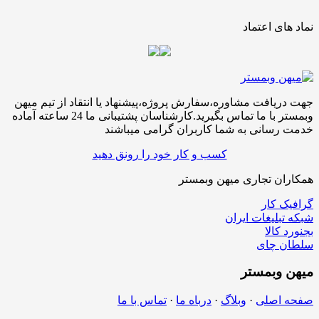
نماد های اعتماد
جهت دریافت مشاوره،سفارش پروژه،پیشنهاد یا انتقاد از تیم میهن
وبمستر با ما تماس بگیرید.کارشناسان پشتیبانی ما 24 ساعته آماده
خدمت رسانی به شما کاربران گرامی میباشند
کسب و کار خود را رونق دهید
همکاران تجاری میهن وبمستر
گرافیک کار
شبکه تبلیغات ایران
بجنورد کالا
سلطان چای
میهن
وبمستر
صفحه اصلی
·
وبلاگ
·
درباه ما
·
تماس با ما