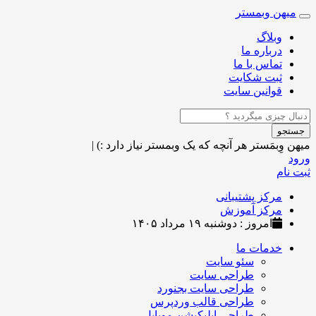
میهن وبمستر
Toggle
navigation
وبلاگ
درباره ما
تماس با ما
ثبت شکایت
قوانین سایت
جستجو
میهن وِبمَستر
هر آنچه که یک وبمستر نیاز دارد :)
|
ورود
ثبت نام
مرکز پشتیبانی
مرکز آموزش
امروز : دوشنبه ۱۹ مرداد ۱۴۰۵
خدمات ما
سئو سایت
طراحی سایت
طراحی سایت بجنورد
طراحی قالب وردپرس
طراحی اپلیکیشن موبایل