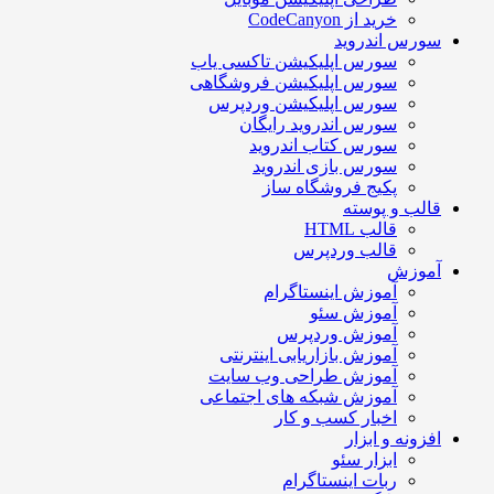
خرید از CodeCanyon
سورس اندروید
سورس اپلیکیشن تاکسی یاب
سورس اپلیکیشن فروشگاهی
سورس اپلیکیشن وردپرس
سورس اندروید رایگان
سورس کتاب اندروید
سورس بازی اندروید
پکیج فروشگاه ساز
قالب و پوسته
قالب HTML
قالب وردپرس
آموزش
آموزش اینستاگرام
آموزش سئو
آموزش وردپرس
آموزش بازاریابی اینترنتی
آموزش طراحی وب سایت
آموزش شبکه های اجتماعی
اخبار کسب و کار
افزونه و ابزار
ابزار سئو
ربات اینستاگرام