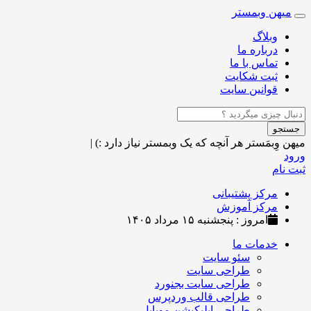
میهن وبمستر
Toggle
navigation
وبلاگ
درباره ما
تماس با ما
ثبت شکایت
قوانین سایت
جستجو
میهن وِبمَستر
هر آنچه که یک وبمستر نیاز دارد :)
|
ورود
ثبت نام
مرکز پشتیبانی
مرکز آموزش
امروز : پنجشنبه ۱۵ مرداد ۱۴۰۵
خدمات ما
سئو سایت
طراحی سایت
طراحی سایت بجنورد
طراحی قالب وردپرس
طراحی اپلیکیشن موبایل