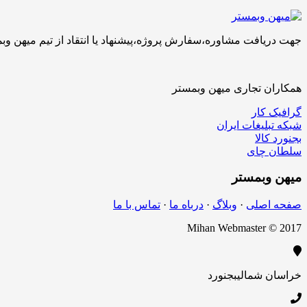
جهت دریافت مشاوره،سفارش پروژه،پیشنهاد یا انتقاد از تیم میهن وبمستر با ما تماس بگیرید.کارشناسان 
همکاران تجاری میهن وبمستر
گرافیک کار
شبکه تبلیغات ایران
بجنورد کالا
سلطان چای
میهن
وبمستر
صفحه اصلی
·
وبلاگ
·
درباه ما
·
تماس با ما
Mihan Webmaster © 2017
خراسان شمالی
بجنورد