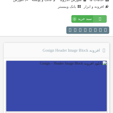
افزونه و ابزار
بانک وبمستر
سبد خرید
0
افزونه Gosign Header Image Block