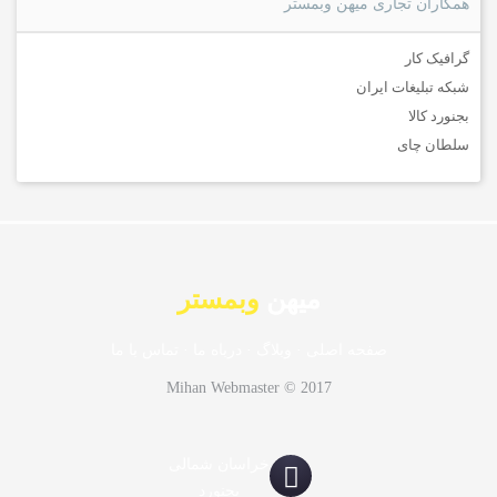
همکاران تجاری میهن وبمستر
گرافیک کار
شبکه تبلیغات ایران
بجنورد کالا
سلطان چای
میهن
وبمستر
صفحه اصلی
·
وبلاگ
·
درباه ما
·
تماس با ما
Mihan Webmaster © 2017
خراسان شمالی
بجنورد