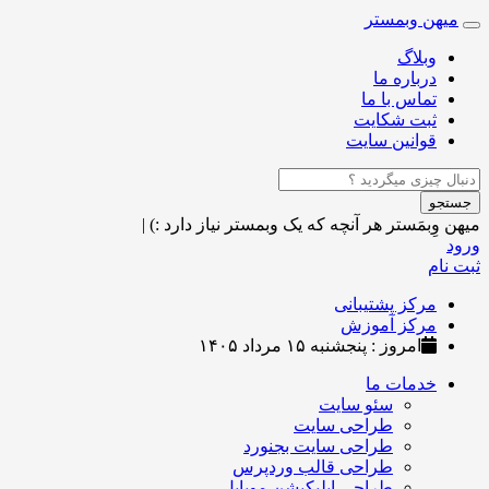
میهن وبمستر
Toggle
navigation
وبلاگ
درباره ما
تماس با ما
ثبت شکایت
قوانین سایت
جستجو
میهن وِبمَستر
هر آنچه که یک وبمستر نیاز دارد :)
|
ورود
ثبت نام
مرکز پشتیبانی
مرکز آموزش
امروز : پنجشنبه ۱۵ مرداد ۱۴۰۵
خدمات ما
سئو سایت
طراحی سایت
طراحی سایت بجنورد
طراحی قالب وردپرس
طراحی اپلیکیشن موبایل