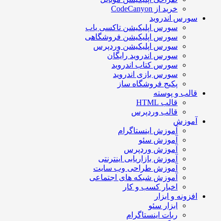
خرید از CodeCanyon
سورس اندروید
سورس اپلیکیشن تاکسی یاب
سورس اپلیکیشن فروشگاهی
سورس اپلیکیشن وردپرس
سورس اندروید رایگان
سورس کتاب اندروید
سورس بازی اندروید
پکیج فروشگاه ساز
قالب و پوسته
قالب HTML
قالب وردپرس
آموزش
آموزش اینستاگرام
آموزش سئو
آموزش وردپرس
آموزش بازاریابی اینترنتی
آموزش طراحی وب سایت
آموزش شبکه های اجتماعی
اخبار کسب و کار
افزونه و ابزار
ابزار سئو
ربات اینستاگرام