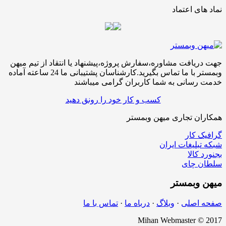
نماد های اعتماد
جهت دریافت مشاوره،سفارش پروژه،پیشنهاد یا انتقاد از تیم میهن
وبمستر با ما تماس بگیرید.کارشناسان پشتیبانی ما 24 ساعته آماده
خدمت رسانی به شما کاربران گرامی میباشند
کسب و کار خود را رونق دهید
همکاران تجاری میهن وبمستر
گرافیک کار
شبکه تبلیغات ایران
بجنورد کالا
سلطان چای
میهن
وبمستر
صفحه اصلی
·
وبلاگ
·
درباه ما
·
تماس با ما
Mihan Webmaster © 2017