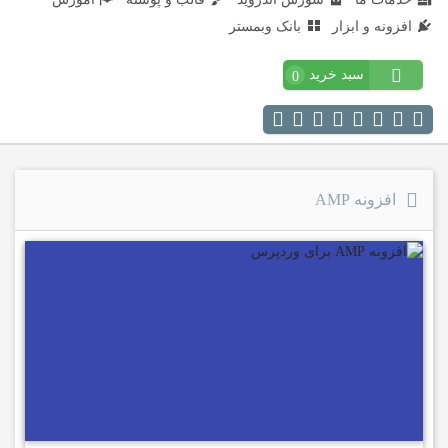
افزونه و ابزار
بانک وبمستر
سبد خرید
0
افزونه AMP