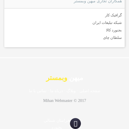
همکاران تجاری میهن وبمستر
گرافیک کار
شبکه تبلیغات ایران
بجنورد کالا
سلطان چای
میهن
وبمستر
صفحه اصلی
·
وبلاگ
·
درباه ما
·
تماس با ما
Mihan Webmaster © 2017
خراسان شمالی
بجنورد