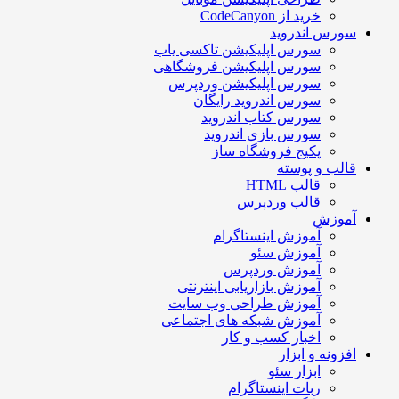
خرید از CodeCanyon
سورس اندروید
سورس اپلیکیشن تاکسی یاب
سورس اپلیکیشن فروشگاهی
سورس اپلیکیشن وردپرس
سورس اندروید رایگان
سورس کتاب اندروید
سورس بازی اندروید
پکیج فروشگاه ساز
قالب و پوسته
قالب HTML
قالب وردپرس
آموزش
آموزش اینستاگرام
آموزش سئو
آموزش وردپرس
آموزش بازاریابی اینترنتی
آموزش طراحی وب سایت
آموزش شبکه های اجتماعی
اخبار کسب و کار
افزونه و ابزار
ابزار سئو
ربات اینستاگرام