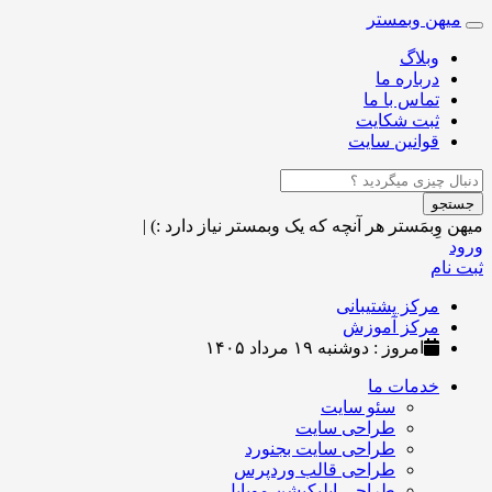
میهن وبمستر
Toggle
navigation
وبلاگ
درباره ما
تماس با ما
ثبت شکایت
قوانین سایت
جستجو
میهن وِبمَستر
هر آنچه که یک وبمستر نیاز دارد :)
|
ورود
ثبت نام
مرکز پشتیبانی
مرکز آموزش
امروز : دوشنبه ۱۹ مرداد ۱۴۰۵
خدمات ما
سئو سایت
طراحی سایت
طراحی سایت بجنورد
طراحی قالب وردپرس
طراحی اپلیکیشن موبایل