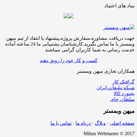
نماد های اعتماد
جهت دریافت مشاوره،سفارش پروژه،پیشنهاد یا انتقاد از تیم میهن
وبمستر با ما تماس بگیرید.کارشناسان پشتیبانی ما 24 ساعته آماده
خدمت رسانی به شما کاربران گرامی میباشند
کسب و کار خود را رونق دهید
همکاران تجاری میهن وبمستر
گرافیک کار
شبکه تبلیغات ایران
بجنورد کالا
سلطان چای
میهن
وبمستر
صفحه اصلی
·
وبلاگ
·
درباه ما
·
تماس با ما
Mihan Webmaster © 2017