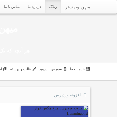
میهن وبمستر
وبلاگ
درباره ما
تماس با ما
میهن 
هر آنچه که یک 
خدمات ما
سورس اندروید
قالب و پوسته
آ
افزونه وردپرس