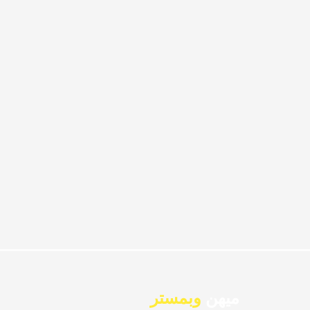
میهن
وبمستر