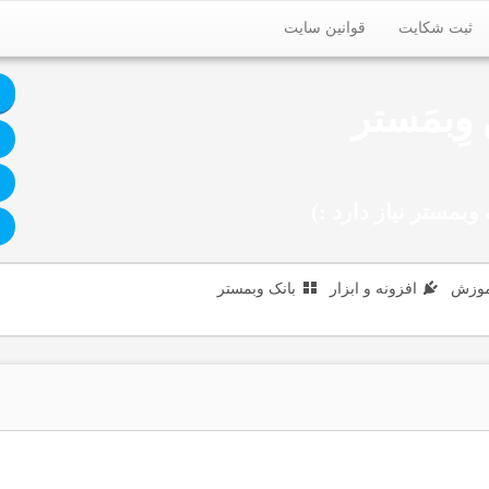
ثبت شکایت
قوانین سایت
وِبمَستر
وبمستر نیاز دارد :)
|
موزش
افزونه و ابزار
بانک وبمستر