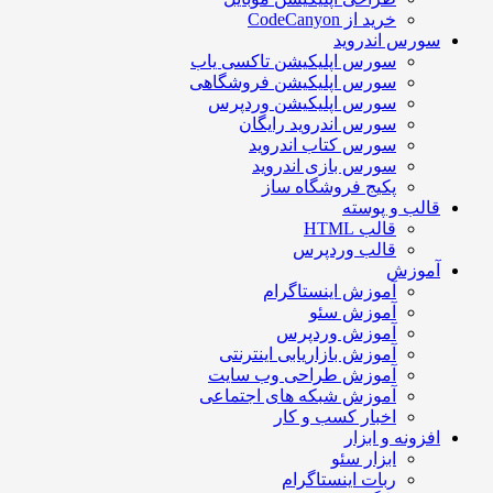
خرید از CodeCanyon
سورس اندروید
سورس اپلیکیشن تاکسی یاب
سورس اپلیکیشن فروشگاهی
سورس اپلیکیشن وردپرس
سورس اندروید رایگان
سورس کتاب اندروید
سورس بازی اندروید
پکیج فروشگاه ساز
قالب و پوسته
قالب HTML
قالب وردپرس
آموزش
آموزش اینستاگرام
آموزش سئو
آموزش وردپرس
آموزش بازاریابی اینترنتی
آموزش طراحی وب سایت
آموزش شبکه های اجتماعی
اخبار کسب و کار
افزونه و ابزار
ابزار سئو
ربات اینستاگرام