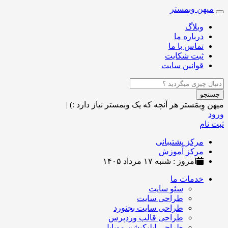
میهن وبمستر
Toggle
navigation
وبلاگ
درباره ما
تماس با ما
ثبت شکایت
قوانین سایت
جستجو
میهن وِبمَستر
هر آنچه که یک وبمستر نیاز دارد :)
|
ورود
ثبت نام
مرکز پشتیبانی
مرکز آموزش
امروز : شنبه ۱۷ مرداد ۱۴۰۵
خدمات ما
سئو سایت
طراحی سایت
طراحی سایت بجنورد
طراحی قالب وردپرس
طراحی اپلیکیشن موبایل