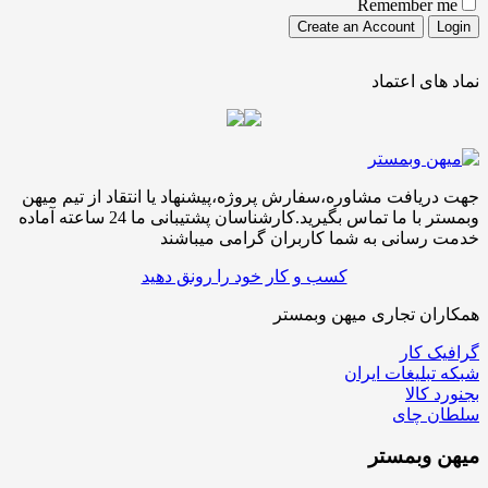
Remember me
نماد های اعتماد
جهت دریافت مشاوره،سفارش پروژه،پیشنهاد یا انتقاد از تیم میهن
وبمستر با ما تماس بگیرید.کارشناسان پشتیبانی ما 24 ساعته آماده
خدمت رسانی به شما کاربران گرامی میباشند
کسب و کار خود را رونق دهید
همکاران تجاری میهن وبمستر
گرافیک کار
شبکه تبلیغات ایران
بجنورد کالا
سلطان چای
میهن
وبمستر