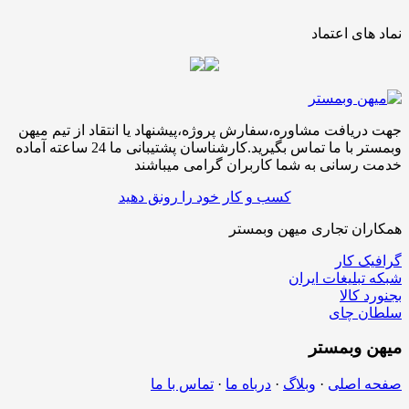
نماد های اعتماد
جهت دریافت مشاوره،سفارش پروژه،پیشنهاد یا انتقاد از تیم میهن
وبمستر با ما تماس بگیرید.کارشناسان پشتیبانی ما 24 ساعته آماده
خدمت رسانی به شما کاربران گرامی میباشند
کسب و کار خود را رونق دهید
همکاران تجاری میهن وبمستر
گرافیک کار
شبکه تبلیغات ایران
بجنورد کالا
سلطان چای
میهن
وبمستر
صفحه اصلی
·
وبلاگ
·
درباه ما
·
تماس با ما