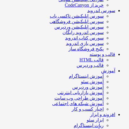
خرید از CodeCanyon
سورس اندروید
سورس اپلیکیشن تاکسی یاب
سورس اپلیکیشن فروشگاهی
سورس اپلیکیشن وردپرس
سورس اندروید رایگان
سورس کتاب اندروید
سورس بازی اندروید
پکیج فروشگاه ساز
قالب و پوسته
قالب HTML
قالب وردپرس
آموزش
آموزش اینستاگرام
آموزش سئو
آموزش وردپرس
آموزش بازاریابی اینترنتی
آموزش طراحی وب سایت
آموزش شبکه های اجتماعی
اخبار کسب و کار
افزونه و ابزار
ابزار سئو
ربات اینستاگرام