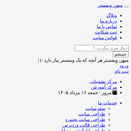
میهن وبمستر
Toggle
navigation
وبلاگ
درباره ما
تماس با ما
ثبت شکایت
قوانین سایت
جستجو
میهن وِبمَستر
هر آنچه که یک وبمستر نیاز دارد :)
|
ورود
ثبت نام
مرکز پشتیبانی
مرکز آموزش
امروز : جمعه ۱۶ مرداد ۱۴۰۵
خدمات ما
سئو سایت
طراحی سایت
طراحی سایت بجنورد
طراحی قالب وردپرس
طراحی اپلیکیشن موبایل