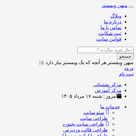
میهن وبمستر
Toggle
navigation
وبلاگ
درباره ما
تماس با ما
ثبت شکایت
قوانین سایت
جستجو
میهن وِبمَستر
هر آنچه که یک وبمستر نیاز دارد :)
|
ورود
ثبت نام
مرکز پشتیبانی
مرکز آموزش
امروز : شنبه ۱۷ مرداد ۱۴۰۵
خدمات ما
سئو سایت
طراحی سایت
طراحی سایت بجنورد
طراحی قالب وردپرس
طراحی اپلیکیشن موبایل