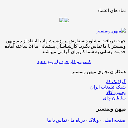
نماد های اعتماد
جهت دریافت مشاوره،سفارش پروژه،پیشنهاد یا انتقاد از تیم میهن
وبمستر با ما تماس بگیرید.کارشناسان پشتیبانی ما 24 ساعته آماده
خدمت رسانی به شما کاربران گرامی میباشند
کسب و کار خود را رونق دهید
همکاران تجاری میهن وبمستر
گرافیک کار
شبکه تبلیغات ایران
بجنورد کالا
سلطان چای
میهن
وبمستر
صفحه اصلی
·
وبلاگ
·
درباه ما
·
تماس با ما