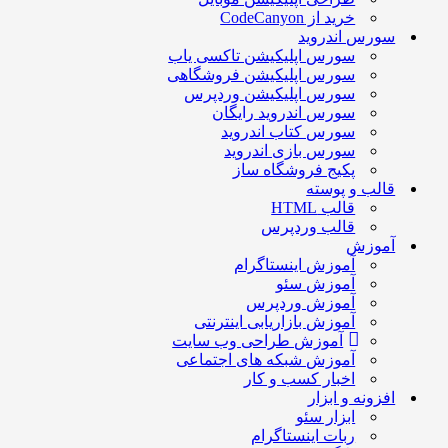
خرید از CodeCanyon
سورس اندروید
سورس اپلیکیشن تاکسی یاب
سورس اپلیکیشن فروشگاهی
سورس اپلیکیشن وردپرس
سورس اندروید رایگان
سورس کتاب اندروید
سورس بازی اندروید
پکیج فروشگاه ساز
قالب و پوسته
قالب HTML
قالب وردپرس
آموزش
آموزش اینستاگرام
آموزش سئو
آموزش وردپرس
آموزش بازاریابی اینترنتی
آموزش طراحی وب سایت
آموزش شبکه های اجتماعی
اخبار کسب و کار
افزونه و ابزار
ابزار سئو
ربات اینستاگرام