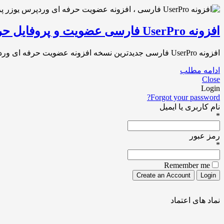
افزونه UserPro فارسی عضویت و پروفایل حرفه ای وردپرس نسخه ۴.۹.۳۷.۱
افزونه UserPro فارسی جدیدترین نسخه افزونه عضویت حرفه ای وردپرس افزونه در تاریخ [1399/02/22] به آخرین نسخه [4.9.37.1] بروزرسانی شد UserPro v4.9.37.1 افزونه[…]
ادامه مطلب
Close
Login
Forgot your password?
نام کاربری یا ایمیل
*
رمز عبور
*
Remember me
نماد های اعتماد