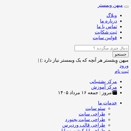
میهن وبمستر
Toggle
navigation
وبلاگ
درباره ما
تماس با ما
ثبت شکایت
قوانین سایت
جستجو
میهن وِبمَستر
هر آنچه که یک وبمستر نیاز دارد :)
|
ورود
ثبت نام
مرکز پشتیبانی
مرکز آموزش
امروز : جمعه ۱۶ مرداد ۱۴۰۵
خدمات ما
سئو سایت
طراحی سایت
طراحی سایت بجنورد
طراحی قالب وردپرس
طراحی اپلیکیشن موبایل