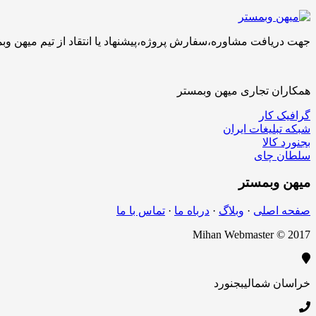
جهت دریافت مشاوره،سفارش پروژه،پیشنهاد یا انتقاد از تیم میهن وبمستر با ما تماس بگیرید.کارشناسان 
همکاران تجاری میهن وبمستر
گرافیک کار
شبکه تبلیغات ایران
بجنورد کالا
سلطان چای
میهن
وبمستر
صفحه اصلی
·
وبلاگ
·
درباه ما
·
تماس با ما
Mihan Webmaster © 2017
خراسان شمالی
بجنورد