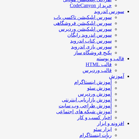
خرید از CodeCanyon
سورس اندروید
سورس اپلیکیشن تاکسی یاب
سورس اپلیکیشن فروشگاهی
سورس اپلیکیشن وردپرس
سورس اندروید رایگان
سورس کتاب اندروید
سورس بازی اندروید
پکیج فروشگاه ساز
قالب و پوسته
قالب HTML
قالب وردپرس
آموزش
آموزش اینستاگرام
آموزش سئو
آموزش وردپرس
آموزش بازاریابی اینترنتی
آموزش طراحی وب سایت
آموزش شبکه های اجتماعی
اخبار کسب و کار
افزونه و ابزار
ابزار سئو
ربات اینستاگرام