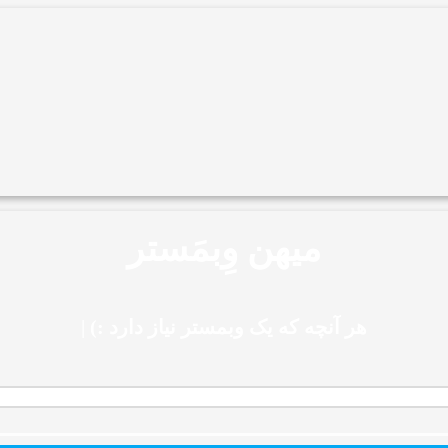
میهن وِبمَستر
هر آنچه که یک وبمستر نیاز دارد :)
|