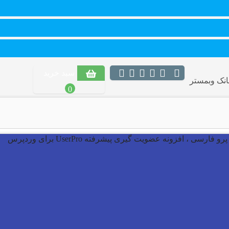
سبد خرید
انک وبمستر
0