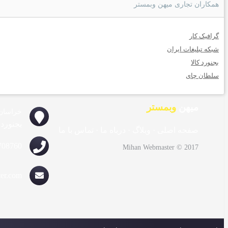
همکاران تجاری میهن وبمستر
گرافیک کار
شبکه تبلیغات ایران
بجنورد کالا
سلطان چای
میهن
وبمستر
خراسان
بجنورد
صفحه اصلی
·
وبلاگ
·
درباه ما
·
تماس با ما
708760
Mihan Webmaster © 2017
er.com