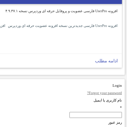
افزونه UserPro فارسی عضویت و پروفایل حرفه ای وردپرس نسخه ۴.۹.۳۷.۱
افزونه UserPro فارسی جدیدترین نسخه افزونه عضویت حرفه ای وردپرس افزونه در تاریخ [1399/02/22] به آخرین نسخه [4.9.37.1] بروزرسانی شد UserPro v4.9.37.1 افزونه[…]
ادامه مطلب
Login
Forgot your password?
نام کاربری یا ایمیل
*
رمز عبور