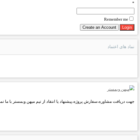
*
Remember me
نماد های اعتماد
جهت دریافت مشاوره،سفارش پروژه،پیشنهاد یا انتقاد از تیم میهن وبمستر با ما تماس بگیرید.کارشناسان پشتیبانی ما 24 ساع