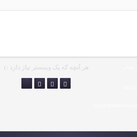
هر آنچه که یک وبمستر نیاز دارد :)
 شمالی
09153
info[@]mihanwebmast