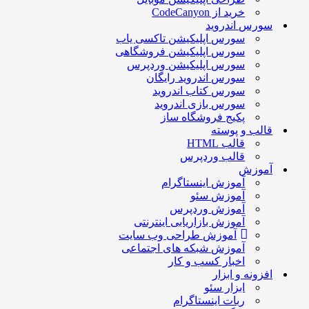
خرید از CodeCanyon
سورس اندروید
سورس اپلیکیشن تاکسی یاب
سورس اپلیکیشن فروشگاهی
سورس اپلیکیشن وردپرس
سورس اندروید رایگان
سورس کتاب اندروید
سورس بازی اندروید
پکیج فروشگاه ساز
قالب و پوسته
قالب HTML
قالب وردپرس
آموزش
آموزش اینستاگرام
آموزش سئو
آموزش وردپرس
آموزش بازاریابی اینترنتی
آموزش طراحی وب سایت
آموزش شبکه های اجتماعی
اخبار کسب و کار
افزونه و ابزار
ابزار سئو
ربات اینستاگرام