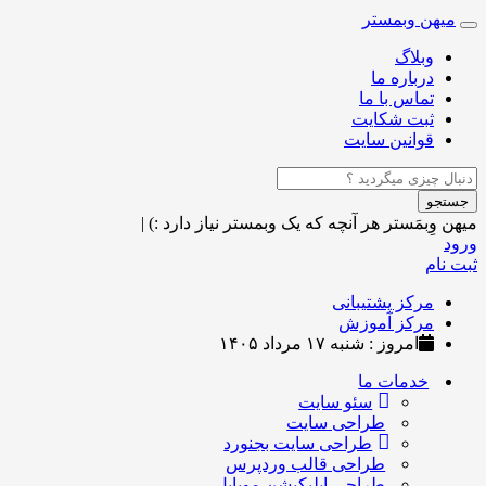
میهن وبمستر
Toggle
navigation
وبلاگ
درباره ما
تماس با ما
ثبت شکایت
قوانین سایت
جستجو
میهن وِبمَستر
هر آنچه که یک وبمستر نیاز دارد :)
|
ورود
ثبت نام
مرکز پشتیبانی
مرکز آموزش
امروز : شنبه ۱۷ مرداد ۱۴۰۵
خدمات ما
سئو سایت
طراحی سایت
طراحی سایت بجنورد
طراحی قالب وردپرس
طراحی اپلیکیشن موبایل