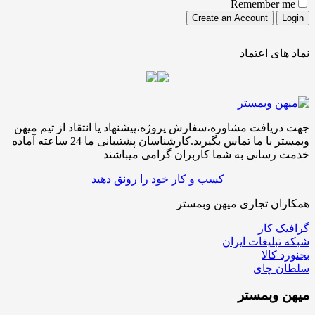
Remember me
نماد های اعتماد
جهت دریافت مشاوره،سفارش پروژه،پیشنهاد یا انتقاد از تیم میهن
وبمستر با ما تماس بگیرید.کارشناسان پشتیبانی ما 24 ساعته آماده
خدمت رسانی به شما کاربران گرامی میباشند
کسب و کار خود را رونق دهید
همکاران تجاری میهن وبمستر
گرافیک کار
شبکه تبلیغات ایران
بجنورد کالا
سلطان چای
میهن
وبمستر