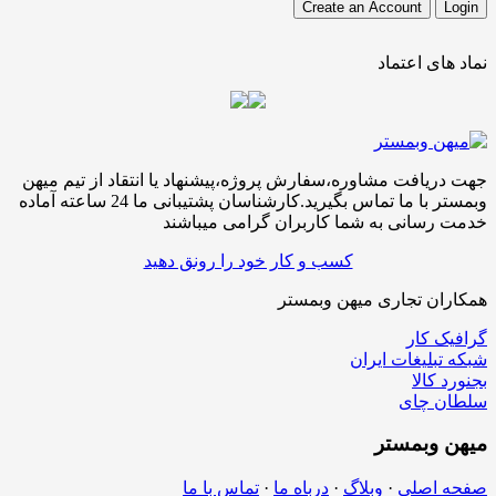
نماد های اعتماد
جهت دریافت مشاوره،سفارش پروژه،پیشنهاد یا انتقاد از تیم میهن
وبمستر با ما تماس بگیرید.کارشناسان پشتیبانی ما 24 ساعته آماده
خدمت رسانی به شما کاربران گرامی میباشند
کسب و کار خود را رونق دهید
همکاران تجاری میهن وبمستر
گرافیک کار
شبکه تبلیغات ایران
بجنورد کالا
سلطان چای
میهن
وبمستر
صفحه اصلی
·
وبلاگ
·
درباه ما
·
تماس با ما