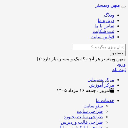
میهن وبمستر
Toggle
navigation
وبلاگ
درباره ما
تماس با ما
ثبت شکایت
قوانین سایت
جستجو
میهن وِبمَستر
هر آنچه که یک وبمستر نیاز دارد :)
|
ورود
ثبت نام
مرکز پشتیبانی
مرکز آموزش
امروز : جمعه ۱۶ مرداد ۱۴۰۵
خدمات ما
سئو سایت
طراحی سایت
طراحی سایت بجنورد
طراحی قالب وردپرس
طراحی اپلیکیشن موبایل