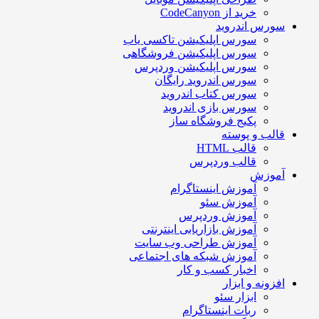
خرید از CodeCanyon
سورس اندروید
سورس اپلیکیشن تاکسی یاب
سورس اپلیکیشن فروشگاهی
سورس اپلیکیشن وردپرس
سورس اندروید رایگان
سورس کتاب اندروید
سورس بازی اندروید
پکیج فروشگاه ساز
قالب و پوسته
قالب HTML
قالب وردپرس
آموزش
آموزش اینستاگرام
آموزش سئو
آموزش وردپرس
آموزش بازاریابی اینترنتی
آموزش طراحی وب سایت
آموزش شبکه های اجتماعی
اخبار کسب و کار
افزونه و ابزار
ابزار سئو
ربات اینستاگرام