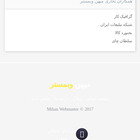
همکاران تجاری میهن وبمستر
گرافیک کار
شبکه تبلیغات ایران
بجنورد کالا
سلطان چای
میهن
وبمستر
صفحه اصلی
·
وبلاگ
·
درباه ما
·
تماس با ما
Mihan Webmaster © 2017
خراسان شمالی
بجنورد