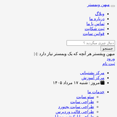
میهن وبمستر
Toggle
navigation
وبلاگ
درباره ما
تماس با ما
ثبت شکایت
قوانین سایت
جستجو
میهن وِبمَستر
هر آنچه که یک وبمستر نیاز دارد :)
|
ورود
ثبت نام
مرکز پشتیبانی
مرکز آموزش
امروز : شنبه ۱۷ مرداد ۱۴۰۵
خدمات ما
سئو سایت
طراحی سایت
طراحی سایت بجنورد
طراحی قالب وردپرس
طراحی اپلیکیشن موبایل