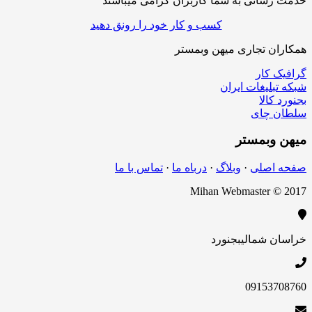
خدمت رسانی به شما کاربران گرامی میباشند
کسب و کار خود را رونق دهید
همکاران تجاری میهن وبمستر
گرافیک کار
شبکه تبلیغات ایران
بجنورد کالا
سلطان چای
میهن
وبمستر
صفحه اصلی
·
وبلاگ
·
درباه ما
·
تماس با ما
Mihan Webmaster © 2017
خراسان شمالی
بجنورد
09153708760