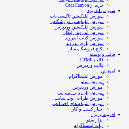
خرید از CodeCanyon
سورس اندروید
سورس اپلیکیشن تاکسی یاب
سورس اپلیکیشن فروشگاهی
سورس اپلیکیشن وردپرس
سورس اندروید رایگان
سورس کتاب اندروید
سورس بازی اندروید
پکیج فروشگاه ساز
قالب و پوسته
قالب HTML
قالب وردپرس
آموزش
آموزش اینستاگرام
آموزش سئو
آموزش وردپرس
آموزش بازاریابی اینترنتی
آموزش طراحی وب سایت
آموزش شبکه های اجتماعی
اخبار کسب و کار
افزونه و ابزار
ابزار سئو
ربات اینستاگرام