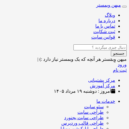
میهن وبمستر
Toggle
navigation
وبلاگ
درباره ما
تماس با ما
ثبت شکایت
قوانین سایت
جستجو
میهن وِبمَستر
هر آنچه که یک وبمستر نیاز دارد :)
|
ورود
ثبت نام
مرکز پشتیبانی
مرکز آموزش
امروز : دوشنبه ۱۹ مرداد ۱۴۰۵
خدمات ما
سئو سایت
طراحی سایت
طراحی سایت بجنورد
طراحی قالب وردپرس
طراحی اپلیکیشن موبایل