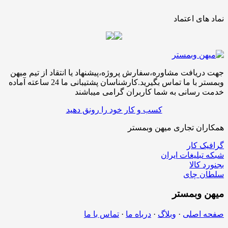
نماد های اعتماد
جهت دریافت مشاوره،سفارش پروژه،پیشنهاد یا انتقاد از تیم میهن
وبمستر با ما تماس بگیرید.کارشناسان پشتیبانی ما 24 ساعته آماده
خدمت رسانی به شما کاربران گرامی میباشند
کسب و کار خود را رونق دهید
همکاران تجاری میهن وبمستر
گرافیک کار
شبکه تبلیغات ایران
بجنورد کالا
سلطان چای
میهن
وبمستر
صفحه اصلی
·
وبلاگ
·
درباه ما
·
تماس با ما