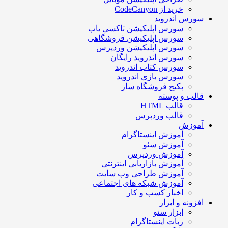
خرید از CodeCanyon
سورس اندروید
سورس اپلیکیشن تاکسی یاب
سورس اپلیکیشن فروشگاهی
سورس اپلیکیشن وردپرس
سورس اندروید رایگان
سورس کتاب اندروید
سورس بازی اندروید
پکیج فروشگاه ساز
قالب و پوسته
قالب HTML
قالب وردپرس
آموزش
آموزش اینستاگرام
آموزش سئو
آموزش وردپرس
آموزش بازاریابی اینترنتی
آموزش طراحی وب سایت
آموزش شبکه های اجتماعی
اخبار کسب و کار
افزونه و ابزار
ابزار سئو
ربات اینستاگرام