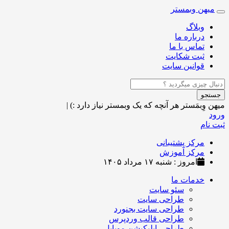
میهن وبمستر
Toggle
navigation
وبلاگ
درباره ما
تماس با ما
ثبت شکایت
قوانین سایت
جستجو
میهن وِبمَستر
هر آنچه که یک وبمستر نیاز دارد :)
|
ورود
ثبت نام
مرکز پشتیبانی
مرکز آموزش
امروز : شنبه ۱۷ مرداد ۱۴۰۵
خدمات ما
سئو سایت
طراحی سایت
طراحی سایت بجنورد
طراحی قالب وردپرس
طراحی اپلیکیشن موبایل