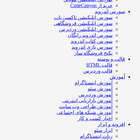
خرید از CodeCanyon
سورس اندروید
سورس اپلیکیشن تاکسی یاب
سورس اپلیکیشن فروشگاهی
سورس اپلیکیشن وردپرس
سورس اندروید رایگان
سورس کتاب اندروید
سورس بازی اندروید
پکیج فروشگاه ساز
قالب و پوسته
قالب HTML
قالب وردپرس
آموزش
آموزش اینستاگرام
آموزش سئو
آموزش وردپرس
آموزش بازاریابی اینترنتی
آموزش طراحی وب سایت
آموزش شبکه های اجتماعی
اخبار کسب و کار
افزونه و ابزار
ابزار سئو
ربات اینستاگرام