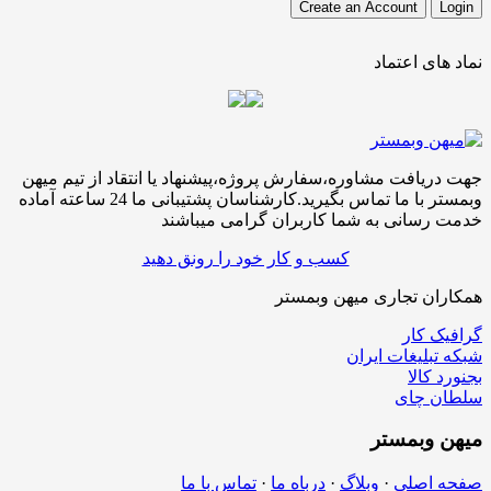
نماد های اعتماد
جهت دریافت مشاوره،سفارش پروژه،پیشنهاد یا انتقاد از تیم میهن
وبمستر با ما تماس بگیرید.کارشناسان پشتیبانی ما 24 ساعته آماده
خدمت رسانی به شما کاربران گرامی میباشند
کسب و کار خود را رونق دهید
همکاران تجاری میهن وبمستر
گرافیک کار
شبکه تبلیغات ایران
بجنورد کالا
سلطان چای
میهن
وبمستر
صفحه اصلی
·
وبلاگ
·
درباه ما
·
تماس با ما