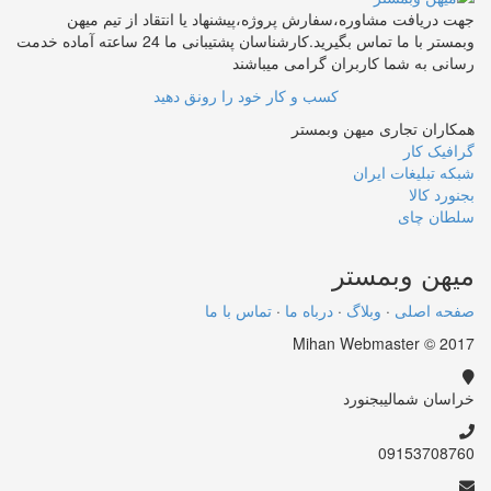
جهت دریافت مشاوره،سفارش پروژه،پیشنهاد یا انتقاد از تیم میهن
وبمستر با ما تماس بگیرید.کارشناسان پشتیبانی ما 24 ساعته آماده خدمت
رسانی به شما کاربران گرامی میباشند
کسب و کار خود را رونق دهید
همکاران تجاری میهن وبمستر
گرافیک کار
شبکه تبلیغات ایران
بجنورد کالا
سلطان چای
میهن
وبمستر
صفحه اصلی
·
وبلاگ
·
درباه ما
·
تماس با ما
Mihan Webmaster © 2017
خراسان شمالی
بجنورد
09153708760