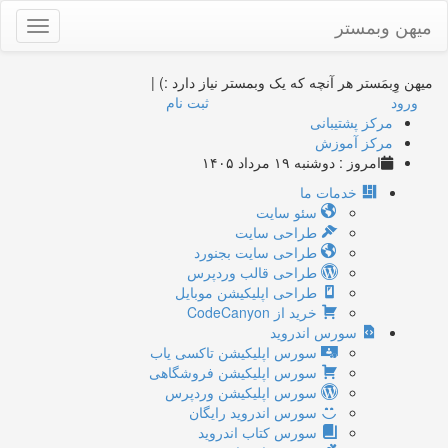
میهن وبمستر
Toggle
gation
میهن وِبمَستر
هر آنچه که یک وبمستر نیاز دارد :)
|
ورود
ثبت نام
مرکز پشتیبانی
مرکز آموزش
امروز : دوشنبه ۱۹ مرداد ۱۴۰۵
خدمات ما
سئو سایت
طراحی سایت
طراحی سایت بجنورد
طراحی قالب وردپرس
طراحی اپلیکیشن موبایل
خرید از CodeCanyon
سورس اندروید
سورس اپلیکیشن تاکسی یاب
سورس اپلیکیشن فروشگاهی
سورس اپلیکیشن وردپرس
سورس اندروید رایگان
سورس کتاب اندروید