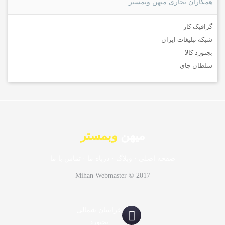
همکاران تجاری میهن وبمستر
گرافیک کار
شبکه تبلیغات ایران
بجنورد کالا
سلطان چای
میهن
وبمستر
صفحه اصلی
·
وبلاگ
·
درباه ما
·
تماس با ما
Mihan Webmaster © 2017
خراسان شمالی
بجنورد