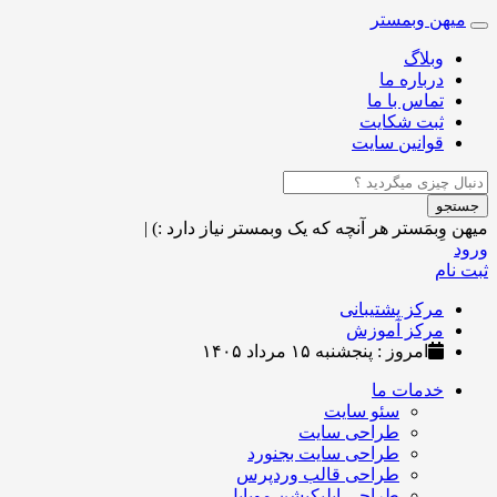
میهن وبمستر
Toggle
navigation
وبلاگ
درباره ما
تماس با ما
ثبت شکایت
قوانین سایت
جستجو
میهن وِبمَستر
هر آنچه که یک وبمستر نیاز دارد :)
|
ورود
ثبت نام
مرکز پشتیبانی
مرکز آموزش
امروز : پنجشنبه ۱۵ مرداد ۱۴۰۵
خدمات ما
سئو سایت
طراحی سایت
طراحی سایت بجنورد
طراحی قالب وردپرس
طراحی اپلیکیشن موبایل