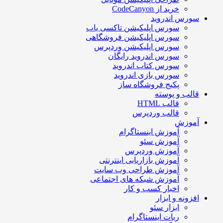
خرید از CodeCanyon
سورس اندروید
سورس اپلیکیشن تاکسی یاب
سورس اپلیکیشن فروشگاهی
سورس اپلیکیشن وردپرس
سورس اندروید رایگان
سورس کتاب اندروید
سورس بازی اندروید
پکیج فروشگاه ساز
قالب و پوسته
قالب HTML
قالب وردپرس
آموزش
آموزش اینستاگرام
آموزش سئو
آموزش وردپرس
آموزش بازاریابی اینترنتی
آموزش طراحی وب سایت
آموزش شبکه های اجتماعی
اخبار کسب و کار
افزونه و ابزار
ابزار سئو
ربات اینستاگرام