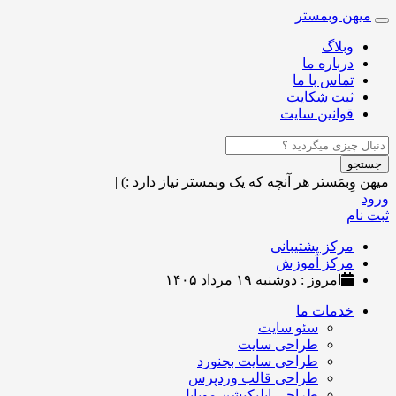
میهن وبمستر
Toggle
navigation
وبلاگ
درباره ما
تماس با ما
ثبت شکایت
قوانین سایت
جستجو
میهن وِبمَستر
هر آنچه که یک وبمستر نیاز دارد :)
|
ورود
ثبت نام
مرکز پشتیبانی
مرکز آموزش
امروز : دوشنبه ۱۹ مرداد ۱۴۰۵
خدمات ما
سئو سایت
طراحی سایت
طراحی سایت بجنورد
طراحی قالب وردپرس
طراحی اپلیکیشن موبایل