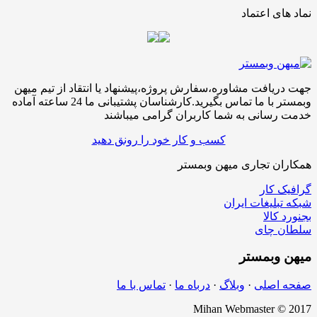
نماد های اعتماد
جهت دریافت مشاوره،سفارش پروژه،پیشنهاد یا انتقاد از تیم میهن
وبمستر با ما تماس بگیرید.کارشناسان پشتیبانی ما 24 ساعته آماده
خدمت رسانی به شما کاربران گرامی میباشند
کسب و کار خود را رونق دهید
همکاران تجاری میهن وبمستر
گرافیک کار
شبکه تبلیغات ایران
بجنورد کالا
سلطان چای
میهن
وبمستر
صفحه اصلی
·
وبلاگ
·
درباه ما
·
تماس با ما
Mihan Webmaster © 2017