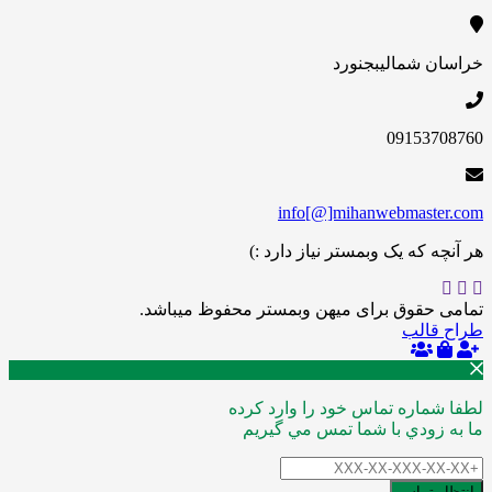
خراسان شمالی
بجنورد
09153708760
info[@]mihanwebmaster.com
هر آنچه که یک وبمستر نیاز دارد :)
تمامی حقوق برای میهن وبمستر محفوظ میباشد.
طراح قالب
لطفا شماره تماس خود را وارد کرده
ما به زودي با شما تمس مي گيريم
انتظار تماس