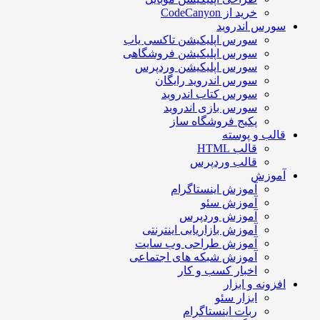
خرید از CodeCanyon
سورس اندروید
سورس اپلیکیشن تاکسی یاب
سورس اپلیکیشن فروشگاهی
سورس اپلیکیشن وردپرس
سورس اندروید رایگان
سورس کتاب اندروید
سورس بازی اندروید
پکیج فروشگاه ساز
قالب و پوسته
قالب HTML
قالب وردپرس
آموزش
آموزش اینستاگرام
آموزش سئو
آموزش وردپرس
آموزش بازاریابی اینترنتی
آموزش طراحی وب سایت
آموزش شبکه های اجتماعی
اخبار کسب و کار
افزونه و ابزار
ابزار سئو
ربات اینستاگرام